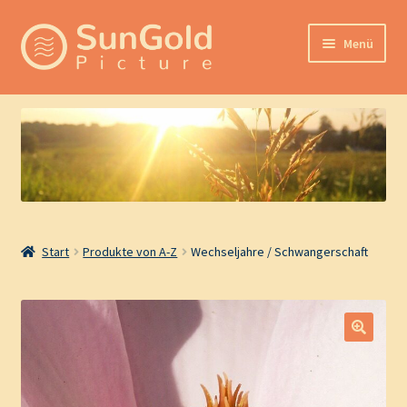
Zur
Zum
Menü
Navigation
Inhalt
springen
springen
Hilfemöglichkeiten
Unterm
Produktkategorien
öffnen
Zur Hauptseite
Start
Produkte von A-Z
Wechseljahre / Schwangerschaft