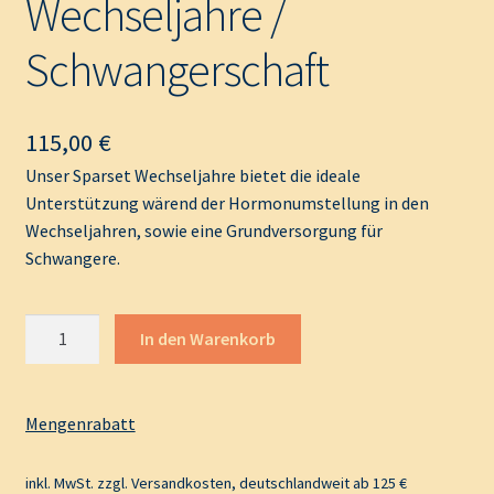
Wechseljahre /
Schwangerschaft
115,00
€
Unser Sparset Wechseljahre bietet die ideale
Unterstützung wärend der Hormonumstellung in den
Wechseljahren, sowie eine Grundversorgung für
Schwangere.
Wechseljahre
A
In den Warenkorb
/
l
Schwangerschaft
t
Menge
e
Mengenrabatt
r
n
inkl. MwSt.
zzgl.
Versandkosten
, deutschlandweit ab 125 €
a