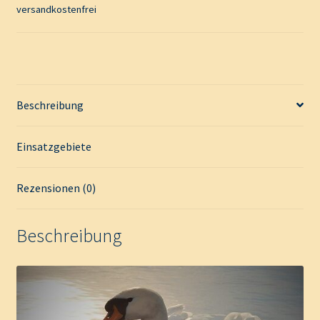
versandkostenfrei
t
i
v
e
:
Beschreibung
Einsatzgebiete
Rezensionen (0)
Beschreibung