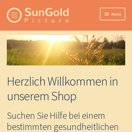
Zur
Zum
Menü
Navigation
Inhalt
springen
springen
Hilfemöglichkeiten
Unterm
Produktkategorien
öffnen
Zur Hauptseite
Herzlich Willkommen in
unserem Shop
Suchen Sie Hilfe bei einem
bestimmten gesundheitlichen