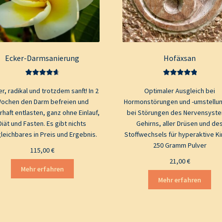
Ecker-Darmsanierung
Hofäxsan
Bewertet mit
Bewertet mit
er, radikal und trotzdem sanft! In 2
Optimaler Ausgleich bei
4.80
von 5
5.00
von 5
ochen den Darm befreien und
Hormonstörungen und -umstellu
haft entlasten, ganz ohne Einlauf,
bei Störungen des Nervensyst
Diät und Fasten. Es gibt nichts
Gehirns, aller Drüsen und de
leichbares in Preis und Ergebnis.
Stoffwechsels für hyperaktive K
250 Gramm Pulver
115,00
€
21,00
€
Mehr erfahren
Mehr erfahren