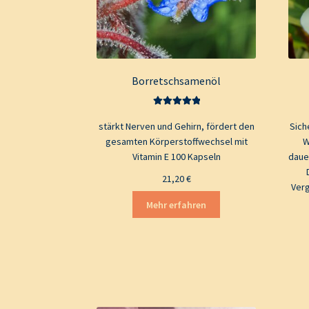
Borretschsamenöl
Bewertet mit
stärkt Nerven und Gehirn, fördert den
Sich
5.00
von 5
gesamten Körperstoffwechsel mit
W
Vitamin E 100 Kapseln
dauer
21,20
€
Verg
Mehr erfahren