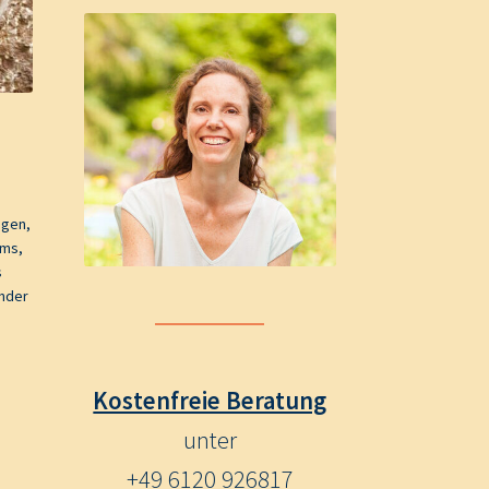
ngen,
ems,
s
inder
Kostenfreie Beratung
unter
+49 6120 926817