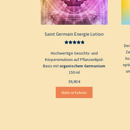
Saint Germain Energie Lotion
Der
Bewertet mit
Ze
Hochwertige Gesichts- und
5.00
von 5
ho
Körperemulsion auf Pflanzenlipid-
opt
Basis mit
organischem Germanium
un
150 ml
39,90
€
Mehr erfahren