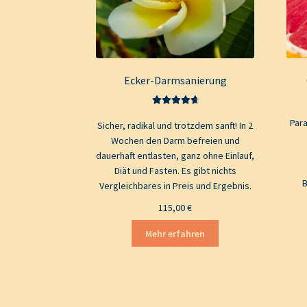
Ecker-Darmsanierung
Bewertet mit
Par
Sicher, radikal und trotzdem sanft! In 2
4.80
von 5
Wochen den Darm befreien und
dauerhaft entlasten, ganz ohne Einlauf,
Diät und Fasten. Es gibt nichts
B
Vergleichbares in Preis und Ergebnis.
115,00
€
Mehr erfahren