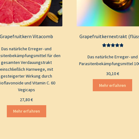
Grapefruitkern Vitacomb
Grapefruitkernextrakt (flüs
Das natürliche Erreger- und
Bewertet mit
asitenbekämpfungsmittel für den
Das natürliche Erreger- und
5.00
von 5
gesamten Verdauungstrakt
Parasitenbekämpfungsmittel 10
einschließlich Harnwege, mit
30,10
€
gesteigerter Wirkung durch
ioflavonoide und Vitamin C. 60
Mehr erfahren
Vegicaps
27,80
€
Mehr erfahren