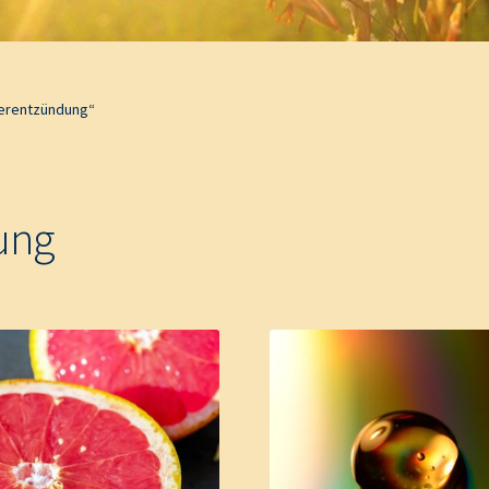
terentzündung“
ung