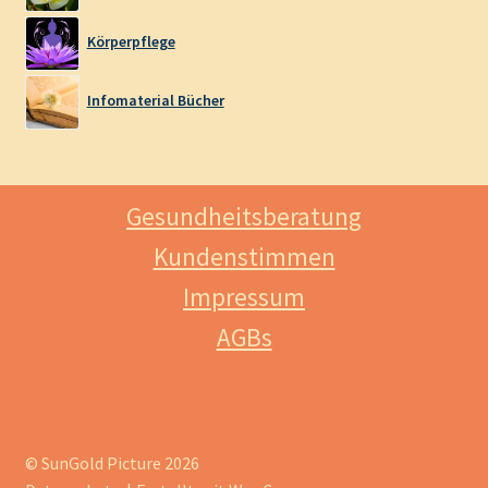
Körperpflege
Infomaterial Bücher
Gesundheitsberatung
Kundenstimmen
Impressum
AGBs
© SunGold Picture 2026