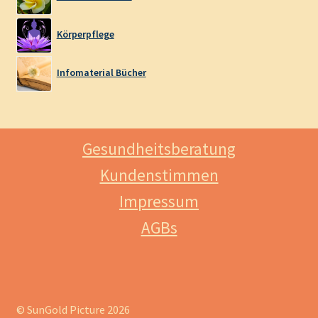
Körperpflege
Infomaterial Bücher
Gesundheitsberatung
Kundenstimmen
Impressum
AGBs
© SunGold Picture 2026